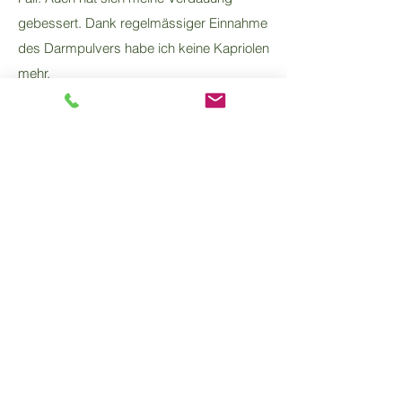
gebessert. Dank regelmässiger Einnahme
des Darmpulvers habe ich keine Kapriolen
mehr.
Christine D.
Seit Jahren gehe ich zur Physio und habe
auch schon Chiro, Cranio, Osteo versucht.
Leider hat nichts wirklich gewirkt. Bis wir
mit Baunscheidtieren gestartet haben.
Dies war ausschlaggebend dafür, dass
meine Schmerzen immer weniger
geworden sind. Nun kann ich mich wieder
besser bewegen und sogar meine Katze
hoch heben.
Kontakt